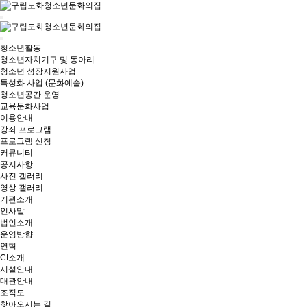
청소년활동
청소년자치기구 및 동아리
청소년 성장지원사업
특성화 사업 (문화예술)
청소년공간 운영
교육문화사업
이용안내
강좌 프로그램
프로그램 신청
커뮤니티
공지사항
사진 갤러리
영상 갤러리
기관소개
인사말
법인소개
운영방향
연혁
CI소개
시설안내
대관안내
조직도
찾아오시는 길