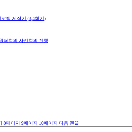
백 제작기 (3,4회기)
 원탁회의 사전회의 진행
지
8
페이지
9
페이지
10
페이지
다음
맨끝