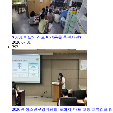
♥0731 이달의 진로 반려동물 훈련사편♥
2026-07-31
392
2026년 청소년운영위원회 '도화지' 마포-고창 교류캠프 