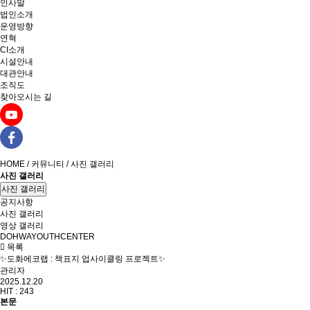
인사말
법인소개
운영방향
연혁
CI소개
시설안내
대관안내
조직도
찾아오시는 길
HOME / 커뮤니티 / 사진 갤러리
사진 갤러리
사진 갤러리
공지사항
사진 갤러리
영상 갤러리
DOHWAYOUTHCENTER
목록
✨도화에코랩 : 책표지 업사이클링 프로젝트✨
관리자
2025.12.20
HIT :
243
본문