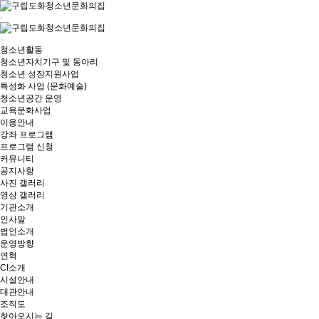
청소년활동
청소년자치기구 및 동아리
청소년 성장지원사업
특성화 사업 (문화예술)
청소년공간 운영
교육문화사업
이용안내
강좌 프로그램
프로그램 신청
커뮤니티
공지사항
사진 갤러리
영상 갤러리
기관소개
인사말
법인소개
운영방향
연혁
CI소개
시설안내
대관안내
조직도
찾아오시는 길