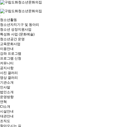
청소년활동
청소년자치기구 및 동아리
청소년 성장지원사업
특성화 사업 (문화예술)
청소년공간 운영
교육문화사업
이용안내
강좌 프로그램
프로그램 신청
커뮤니티
공지사항
사진 갤러리
영상 갤러리
기관소개
인사말
법인소개
운영방향
연혁
CI소개
시설안내
대관안내
조직도
찾아오시는 길