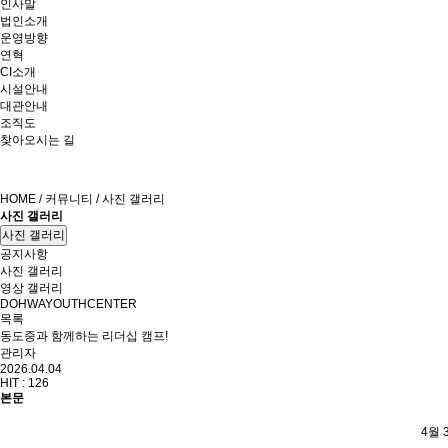
인사말
법인소개
운영방향
연혁
CI소개
시설안내
대관안내
조직도
찾아오시는 길
HOME / 커뮤니티 / 사진 갤러리
사진 갤러리
사진 갤러리
공지사항
사진 갤러리
영상 갤러리
DOHWAYOUTHCENTER
목록
동도중과 함께하는 리더십 캠프!
관리자
2026.04.04
HIT :
126
본문
4월