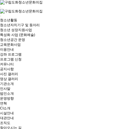
청소년활동
청소년자치기구 및 동아리
청소년 성장지원사업
특성화 사업 (문화예술)
청소년공간 운영
교육문화사업
이용안내
강좌 프로그램
프로그램 신청
커뮤니티
공지사항
사진 갤러리
영상 갤러리
기관소개
인사말
법인소개
운영방향
연혁
CI소개
시설안내
대관안내
조직도
찾아오시는 길