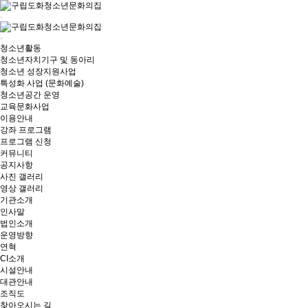
청소년활동
청소년자치기구 및 동아리
청소년 성장지원사업
특성화 사업 (문화예술)
청소년공간 운영
교육문화사업
이용안내
강좌 프로그램
프로그램 신청
커뮤니티
공지사항
사진 갤러리
영상 갤러리
기관소개
인사말
법인소개
운영방향
연혁
CI소개
시설안내
대관안내
조직도
찾아오시는 길