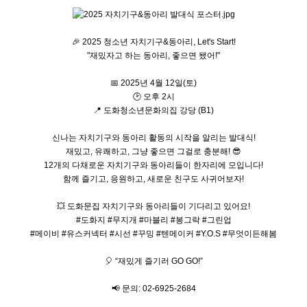
🎉 2025 청소년 자치기구&동아리, Let's Start!
"재밌자고 하는 동아리, 좋으면 됐어!"
📅 2025년 4월 12일(토)
🕑 오후 2시
📍 도화청소년문화의집 강당 (B1)
신나는 자치기구와 동아리 활동의 시작을 알리는 발대식!
재밌고, 유쾌하고, 그냥 좋으면 그걸로 충분해! 😎
12개의 다채로운 자치기구와 동아리들이 한자리에 모입니다!
함께 즐기고, 응원하고, 새로운 친구도 사귀어보자!
💥 도화문집 자치기구와 동아리들이 기다리고 있어요!
#도화지 #무지개 #마블리 #봉그락 #그린업
#메이비 #유스커넥터 #시선 #꾸밍 #텐메이커 #Y.O.S #무엇이든해봄
🎈 “재밌게 즐기러 GO GO!”
📢 문의: 02-6925-2684