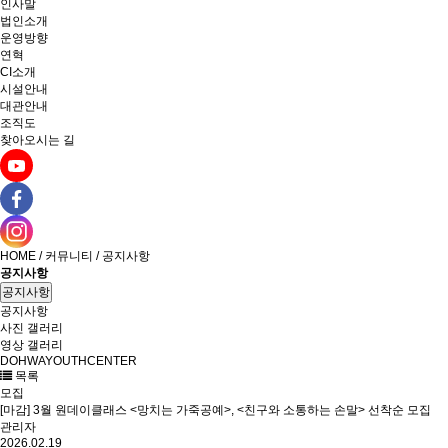
인사말
법인소개
운영방향
연혁
CI소개
시설안내
대관안내
조직도
찾아오시는 길
HOME / 커뮤니티 / 공지사항
공지사항
공지사항
공지사항
사진 갤러리
영상 갤러리
DOHWAYOUTHCENTER
목록
모집
[마감] 3월 원데이클래스 <망치는 가죽공예>, <친구와 소통하는 손말> 선착순 모집
관리자
2026.02.19