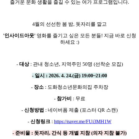
즐거운 문화 생활을 즐길 수 있는 여가 프로그램입니다.
4월의 선선한 봄 밤, 돗자리를 깔고
'인사이드아웃'
영화를 즐기고 싶은 모든 분들! 지금 바로 신청
하세요 :)
-
대상
: 관내 청소년, 지역주민 50명 (선착순 모집)
-
일시
: 2026. 4. 24.(금) 19:00~21:00
-
장소
: 도화청소년문화의집 주차장
-
참가비
: 무료
-
신청방법
: 네이버폼 제출 (포스터 QR 스캔)
-
신청링크
:
https://naver.me/FUi3MH1W
-
준비물
: 돗자리, 간식 등 개별 지참 (의자 지참 불가)