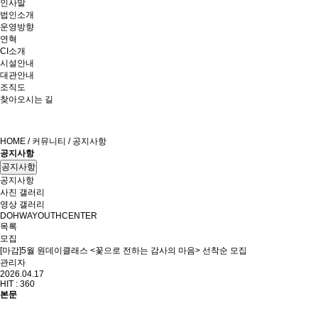
인사말
법인소개
운영방향
연혁
CI소개
시설안내
대관안내
조직도
찾아오시는 길
HOME / 커뮤니티 / 공지사항
공지사항
공지사항
공지사항
사진 갤러리
영상 갤러리
DOHWAYOUTHCENTER
목록
모집
[마감]5월 원데이클래스 <꽃으로 전하는 감사의 마음> 선착순 모집
관리자
2026.04.17
HIT :
360
본문